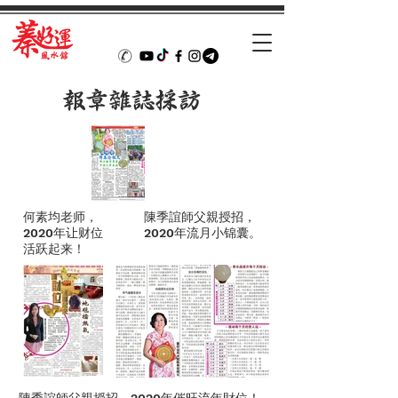
​報章雜誌採訪
何素均老师，
​陳季誼師父親授招，
2020年让财位
2020年流月小锦囊。
活跃起来！