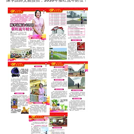
​陳季誼師父親授招，2020年催旺流年財位！