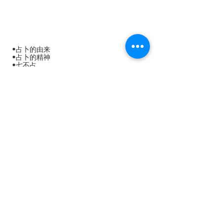
•占卜的由来
•占卜的精神
•七不占
•先天八卦
•八卦卦象
•八卦五行
•八卦方位
•五行及时辰
•五行相生及相克
•起卦方式
（时间，写字，拈米，树叶，数目）
•占天时
•占人事
•占家宅
•占房屋买卖
•占姻缘感情
•占生产
•占求谋
•占考试与录取与否
•占求财
•占交易
•占失物