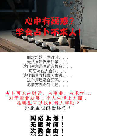
心中有疑惑？
学会占卜不求人！
面对难题与困难时。。。
无法果断做出决策。。。
这门生意是否适合投资。。。
​可否与他人合作。。。
​该往哪里寻找贵人求医。。。
这个房屋适合买吗。。。
​感情方面遇到问题。。。
占卜可以占财运、占事业、占求学...
​对于商业发展，个人生活上方面，
往哪里可以找到贵人帮助？
卦象里也能告诉你！
网络上课！
无限时间！
次数自由！