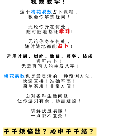
视频教学！
这个
梅花易数
占卜课程，
教会你解惑疑问！
无论你身在何处，
随时随地都能
学习
!
无论你身在何处，
随时随地都能
占卜
！
​运用
时间，树叶，数目，写字，拈米
皆可占卜！
无需再问人的生辰八字！
梅花易数
也是最灵活的一种预测方法。
​快速直接！准确率高！
简单实用！非常方便！
面对各种生活问题，
让你游刃有余，趋吉避凶！
讲解浅显易懂！
​一点都不复杂！
千千烦恼丝？心中千千结？