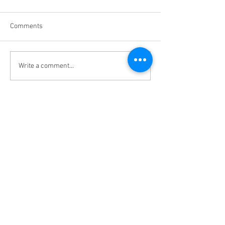
Comments
Write a comment...
辨识风水宝地看泥土颜
透明材质的名片
色！！！
使用？#好运名片
究？
Master Feng Shui | Feng Shui JB | Professional
Feng Shui | Feng Shui Consultant |JB TOP
Master Zhen Hao Yun Sdn Bhd
(200801003031)
No 24, Jalan Uda Utama 4/1,
Bandar Uda Utama,
81200 Johor Bahru, Johor, Malaysia.
Tel :
012-752 7209