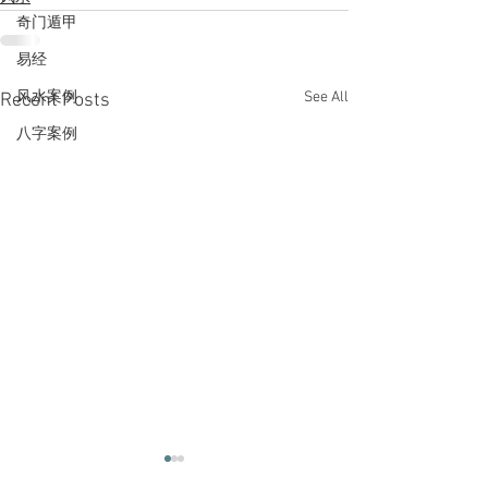
奇门遁甲
易经
See All
风水案例
Recent Posts
八字案例