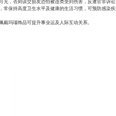
可无，否则误交损友恐怕被连类受到伤害，反遭官非诉讼
，常保持高度卫生水平及健康的生活习惯，可预防感染疾
佩戴玛瑙饰品可提升事业运及人际互动关系。