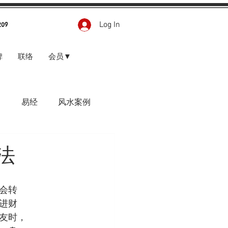
Log In
209
碑
联络
会员▼
甲
易经
风水案例
法
会转
进财
友时，