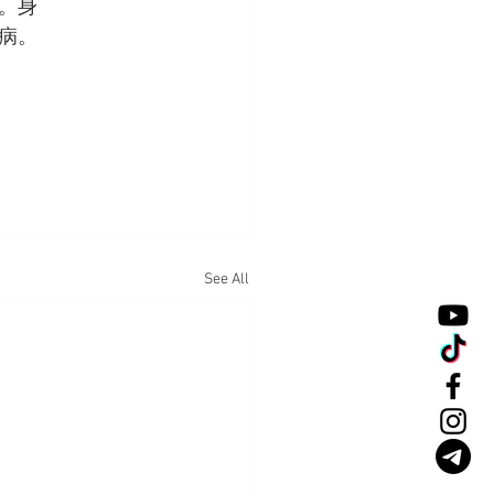
。身
病。
See All