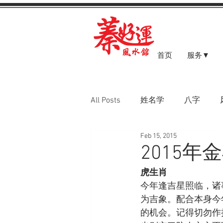
首页
服务▼
All Posts
姓名学
八字
Feb 15, 2015
八字案例
2015
虎生肖
今年逢吉星照临，诸
为吉象。配合本身今
的机会。记得切勿作