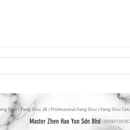
20
2022年十二生肖排名出炉啦~
eng Shui | Feng Shui JB | Professional Feng Shui | Feng Shui Con
Master Zhen Hao Yun Sdn Bhd
(2008010030