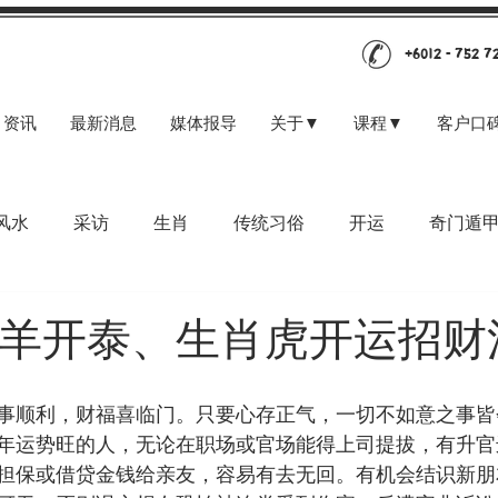
+6012 - 752 7
资讯
最新消息
媒体报导
关于▼
课程▼
客户口
风水
采访
生肖
传统习俗
开运
奇门遁
年金羊开泰、生肖虎开运招财
事顺利，财福喜临门。只要心存正气，一切不如意之事皆
年运势旺的人，无论在职场或官场能得上司提拔，有升官
担保或借贷金钱给亲友，容易有去无回。有机会结识新朋