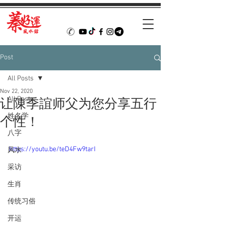
Post
All Posts
Nov 22, 2020
All Posts
让陳季誼师父为您分享五行
姓名学
个性！
八字
https://youtu.be/teD4Fw9tarI
风水
采访
生肖
传统习俗
开运