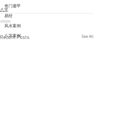
奇门遁甲
八字
易经
风水案例
八字案例
See All
Recent Posts