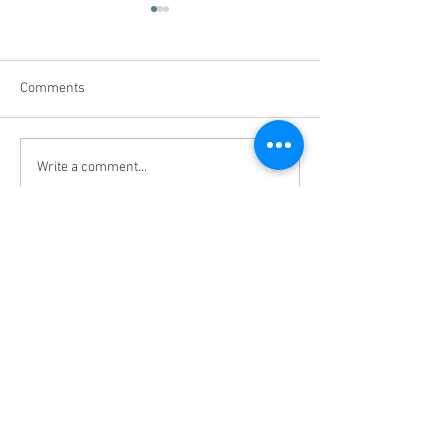
Comments
什么是地支相刑？
Write a comment...
为什么钱像长了
直溜走？怎样的
况，会造成我们
掉了？？
Master Feng Shui | Feng Shui JB | Professional
Feng Shui | Feng Shui Consultant |JB TOP
Master Zhen Hao Yun Sdn Bhd
(200801003031)
No 24, Jalan Uda Utama 4/1,
Bandar Uda Utama,
81200 Johor Bahru, Johor, Malaysia.