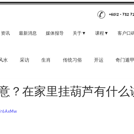
+6012 - 752 7
资讯
最新消息
媒体报导
关于▼
课程▼
客户口
风水
采访
生肖
传统习俗
开运
奇门遁
意？在家里挂葫芦有什么
FWr6AxMw