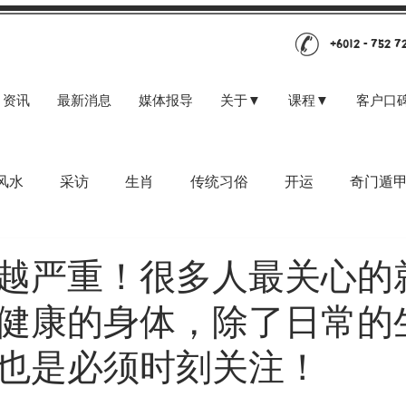
+6012 - 752 7
资讯
最新消息
媒体报导
关于▼
课程▼
客户口
风水
采访
生肖
传统习俗
开运
奇门遁
越严重！很多人最关心的
健康的身体，除了日常的
也是必须时刻关注！