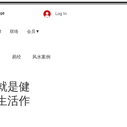
Log In
209
碑
联络
会员▼
甲
易经
风水案例
就是健
生活作