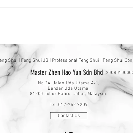
辨识风水宝地看泥土颜
透明
色！！！
用？
eng Shui | Feng Shui JB | Professional Feng Shui | Feng Shui Con
Master Zhen Hao Yun Sdn Bhd
(2008010030
No 24, Jalan Uda Utama 4/1,
Bandar Uda Utama,
81200 Johor Bahru, Johor, Malaysia.
Tel :012-752 7209
Contact Us