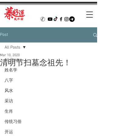
Post
All Posts
Mar 10, 2020
All Posts
清明节扫墓念祖先！
姓名学
八字
风水
采访
生肖
传统习俗
开运