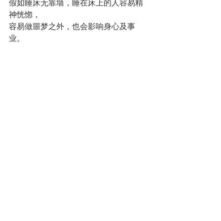
假如睡床无靠墙，睡在床上的人容易精
神恍惚，
容易做噩梦之外，也会影响身心及事
业。