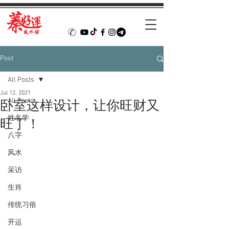
Post
All Posts
Jul 12, 2021
All Posts
卧室这样设计，让你旺财又
姓名学
旺丁！
八字
风水
采访
生肖
传统习俗
开运