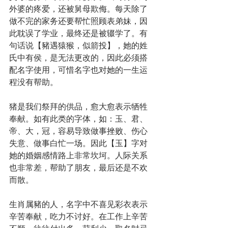
外婆的疼爱，还被舅母欺侮。每天除了
做不完的家务还要帮忙照顾表弟妹，因
此耽误了学业，最终还是被辍学了。有
句话说【豬遇猿猴，似箭投】，她的姓
氏中有侯，是无法更改的，因此必须搭
配名字使用，可惜名字也对她的一生运
程没有帮助。
猪是我们祭拜的供品，愈大愈表示牺牲
奉献。如有此类的字体，如：玉、君、
帝、大，冠，容易导致做事挫败、伤心
失意、做事白忙一场。因此【玉】字对
她的婚姻感情路上非常坎坷。人际关系
也非常差，帮助了朋友，最后还是不欢
而散。
生肖属豬的人，名字中不喜见彩衣表示
辛苦奉献，吃力不讨好。在工作上辛苦