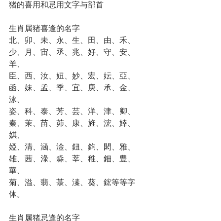
猪的喜用和忌用文字与部首
生肖属猪喜逢的名字
北、卯、未、永、生、田、由、禾、
少、月、宙、丞、兆、好、守、安、
羊、
臣、西、汝、妞、妙、宏、妘、亞、
函、妹、孟、季、宜、庚、承、金、
泳、
姿、科、泰、芳、芸、洋、津、卿、
秦、茉、苗、茆、康、旌、浤、婞、
娸、
婭、清、涵、淦、鈕、鈞、閎、雅、
雄、茜、淥、淼、莘、稚、鈿、豊、
華、
菊、溢、翡、菉、溱、葵、鋐等等字
体。
生肖属猪忌逢的名字