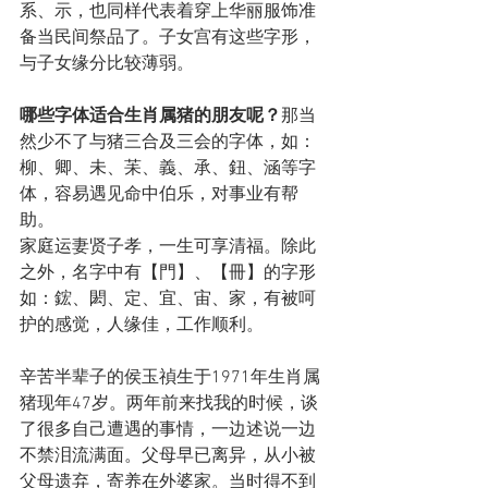
系、示，也同样代表着穿上华丽服饰准
备当民间祭品了。子女宫有这些字形，
与子女缘分比较薄弱。
哪些字体适合生肖属猪的朋友呢？
那当
然少不了与猪三合及三会的字体，如：
柳、卿、未、苿、義、承、鈕、涵等字
体，容易遇见命中伯乐，对事业有帮
助。
家庭运妻贤子孝，一生可享清福。除此
之外，名字中有【門】、【冊】的字形
如：鋐、閎、定、宜、宙、家，有被呵
护的感觉，人缘佳，工作顺利。
辛苦半辈子的侯玉禎生于1971年生肖属
猪现年47岁。两年前来找我的时候，谈
了很多自己遭遇的事情，一边述说一边
不禁泪流满面。父母早已离异，从小被
父母遗弃，寄养在外婆家。当时得不到