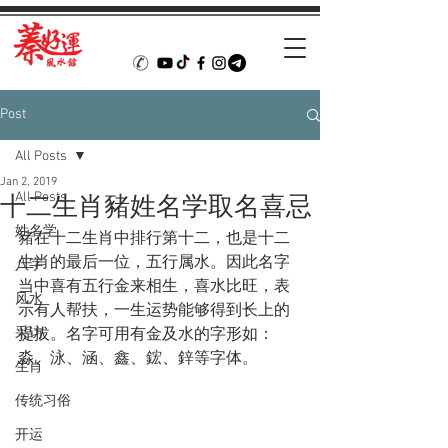
Post
All Posts
Jan 2, 2019
All Posts
十二生肖豬姓名学取名喜忌
姓名学
豬在十二生肖中排行第十二，也是十二
生肖的最后一位，五行属水。因此名字
八字
当中喜有五行金来相生，喜水比旺，表
风水
示有人帮扶，一生运势能够得到长上的
采访
提拔。名字可用有金及水的字形如：
淼、泳、涵、鑫、鋐、鋅等字体。
生肖
传统习俗
开运