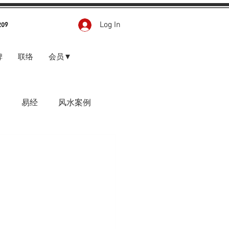
Log In
209
碑
联络
会员▼
甲
易经
风水案例