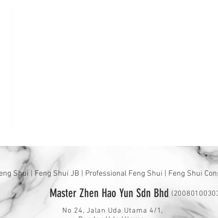
eng Shui | Feng Shui JB | Professional Feng Shui | Feng Shui Con
命名地雷区
Master Zhen Hao Yun Sdn Bhd
(2008010030
公司
No 24, Jalan Uda Utama 4/1,