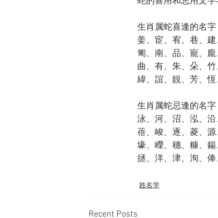
蛇的喜用和忌用文字
生肖属蛇喜逢的名字
姜、宦、宥、巷、建
匍、南、品、寵、龐
曲、有、朱、朵、竹
緯、誼、靚、芳、恆
生肖属蛇忌逢的名字
泳、河、沼、泓、沿
蓓、峻、逐、菱、源
壕、嶸、穗、糠、鍚
拯、洋、津、洵、俸
姓名学
Recent Posts