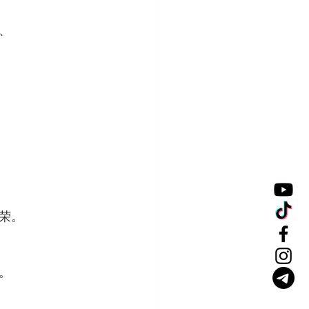
、
荣。
。