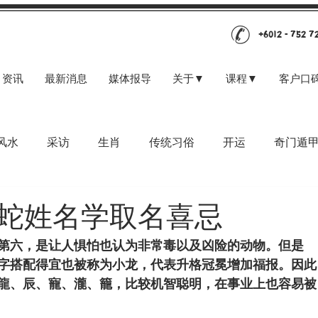
+6012 - 752 7
资讯
最新消息
媒体报导
关于▼
课程▼
客户口
风水
采访
生肖
传统习俗
开运
奇门遁
蛇姓名学取名喜忌
第六，是让人惧怕也认为非常毒以及凶险的动物。但是
字搭配得宜也被称为小龙，代表升格冠冕增加福报。因此
龍、辰、寵、瀧、籠，比较机智聪明，在事业上也容易被