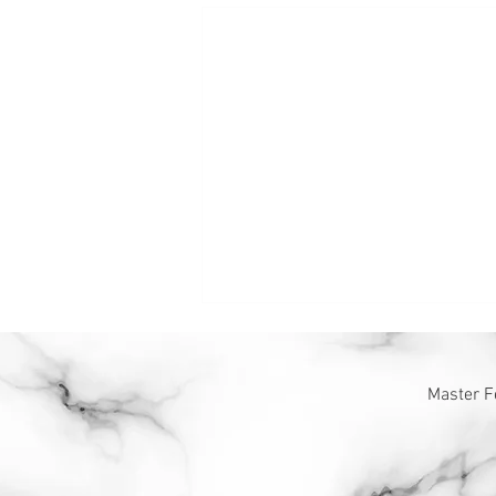
Master F
鼠咬天开智第一