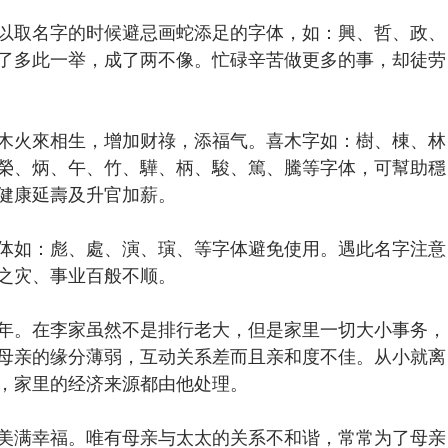
以取名字的时候避忌画蛇添足的字体，如：興、哲、政、
了多此一举，成了两不像。忙碌辛苦做更多的事，却徒劳
木火來相生，增加财祿，添福气。喜木字如：樹、棟、林
榮、炳、午、竹、驊、柄、駿、篤、騰等字体，可幫助穩
健康延壽及升官加薪。
体如：彪、處、演、璌、等字体避免使用。遇此名字注意
之灾、事业百般不顺。
年。在李家虽然不是排行老大，但是家里一切大小事务，
母亲的缘分薄弱，互动关系差而且亲和度不佳。从小就离
，家里的经济来源都由他处理。
美满幸福。唯有母亲与太太的关系不和谐，常常为了母亲