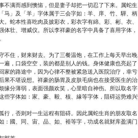
事不满而感到懊恼，但是妻子却把一切忍了下来。属蛇生
「马」及「羊」字体属于三会字如：羊、庠、竹、驊、柄
大。蛇本性喜吃肉及披彩衣，彩衣字有綿、彩、彬、衣、
强体壮、增威仪。所以李祥豪的名字中具备了喜用字体，
。
守不住，财来财去。为了三餐温饱，在工作上每天早出晚
一遍，口袋空空，装的都是别人的钱。身体健康也亮起了
回家的路途中，因为心律不整被紧急送入医院治疗，幸亏
后果不堪设想。祥豪的肠胃及皮肤毛病也在接受医生的治
烦缘分薄弱，表面强颜欢笑，心里暗自神伤。所以取名字
这些字体如：家、豪、毅、核、緣等字体，阻碍运势难兴
孤行，否则对一生运程有阻碍。因此属蛇生肖的朋友取名
如：國、同、宙、品、如、裕等字，功成名就财库盈满门