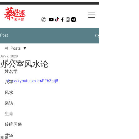
Post
All Posts
Jun 7, 2020
All Posts
办公室风水论
姓名学
https://youtu.be/Ic4FFbZgtj8
八字
风水
采访
生肖
传统习俗
开运
风水