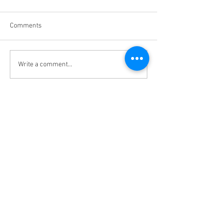
Comments
Write a comment...
辨识风水宝地看泥土颜
透明材质的名片
色！！！
使用？#好运名片
究？
Master Feng Shui | Feng Shui JB | Professional
Feng Shui | Feng Shui Consultant |JB TOP
Master Zhen Hao Yun Sdn Bhd
(200801003031)
No 24, Jalan Uda Utama 4/1,
Bandar Uda Utama,
81200 Johor Bahru, Johor, Malaysia.
Tel :
012-752 7209