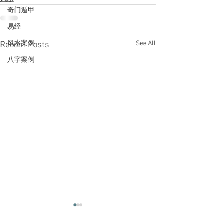
奇门遁甲
易经
See All
风水案例
Recent Posts
八字案例