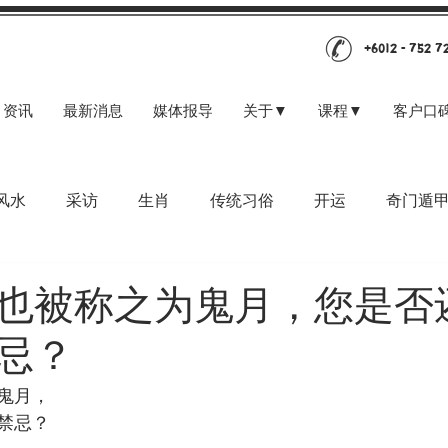
+6012 - 752 7
资讯
最新消息
媒体报导
关于▼
课程▼
客户口
风水
采访
生肖
传统习俗
开运
奇门遁
也被称之为鬼月，您是否
忌？
鬼月，
禁忌？