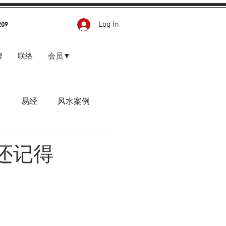
Log In
209
碑
联络
会员▼
甲
易经
风水案例
还记得