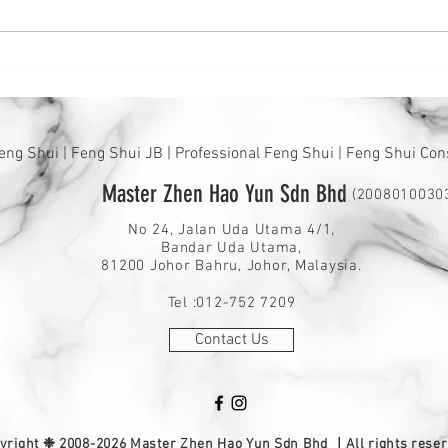
为什么清明节我们要扫墓？须
据说
准备什么祭品？
运气
eng Shui | Feng Shui JB | Professional Feng Shui | Feng Shui Con
Master Zhen Hao Yun Sdn Bhd
(2008010030
No 24, Jalan Uda Utama 4/1,
Bandar Uda Utama,
81200 Johor Bahru, Johor, Malaysia.
Tel :012-752 7209
Contact Us
yright ❉ 2008-2026 Master Zhen Hao Yun Sdn Bhd ｜All rights reser