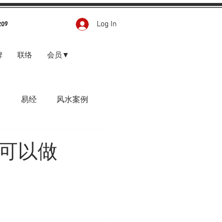
Log In
209
碑
联络
会员▼
甲
易经
风水案例
，可以做