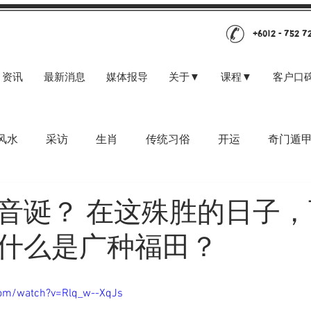
+6012 - 752 7
资讯
最新消息
媒体报导
关于▼
课程▼
客户口
风水
采访
生肖
传统习俗
开运
奇门遁
音诞？ 在这殊胜的日子
什么是广种福田？
com/watch?v=Rlq_w--XqJs