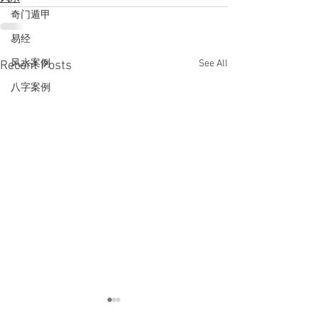
奇门遁甲
易经
See All
风水案例
Recent Posts
八字案例