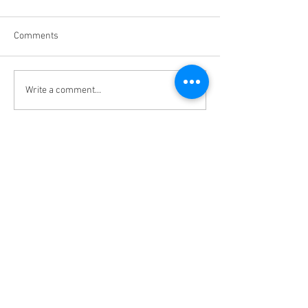
Comments
Write a comment...
辨识风水宝地看泥土颜
透明材质的名片
色！！！
使用？#好运名片
究？
Master Feng Shui | Feng Shui JB | Professional
Feng Shui | Feng Shui Consultant |JB TOP
Master Zhen Hao Yun Sdn Bhd
(200801003031)
No 24, Jalan Uda Utama 4/1,
Bandar Uda Utama,
81200 Johor Bahru, Johor, Malaysia.
Tel :
012-752 7209