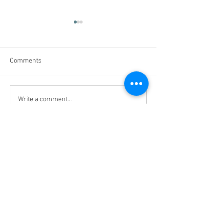
Comments
Write a comment...
辨识风水宝地看泥土颜
透明材质的名片
色！！！
使用？#好运名片
究？
Master Feng Shui | Feng Shui JB | Professional
Feng Shui | Feng Shui Consultant |JB TOP
Master Zhen Hao Yun Sdn Bhd
(200801003031)
No 24, Jalan Uda Utama 4/1,