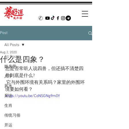
Post
All Posts
Aug 2, 2020
All Posts
什么是四象？
姓名学
您是否常听人说四兽，但还搞不清楚四
兽到底是什么?
八字
 它与外围环境有关系吗？家里的外围环
风水
境要如何看？
采访
https://youtu.be/CoNSGNg9m0Y
生肖
传统习俗
开运