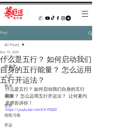
Post
All Posts
Nov 15, 2020
All Posts
什么是五行？ 如何启动我们
姓名学
自身的五行能量？ 怎么运用
八字
五行开运法？
风水
什么是五行？ 如何启动我们自身的五行
采访
能量？ 怎么运用五行开运法？  让何素均
老师告诉你！ 
生肖
https://youtu.be/v6mCX-YfdQ0
传统习俗
开运