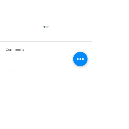
Comments
立春开运法
Write a comment...
据说在这一天理发，能带
来好运气！
Master Feng Shui | Feng Shui JB | Professional
Feng Shui | Feng Shui Consultant |JB TOP
Master Zhen Hao Yun Sdn Bhd